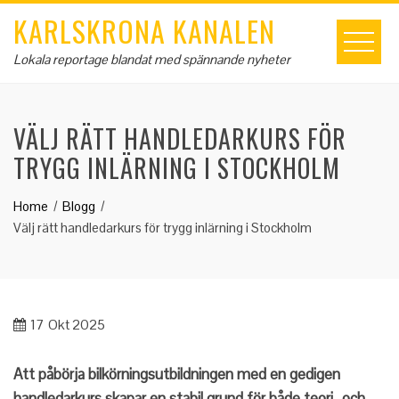
Skip
KARLSKRONA KANALEN
to
content
Lokala reportage blandat med spännande nyheter
VÄLJ RÄTT HANDLEDARKURS FÖR
TRYGG INLÄRNING I STOCKHOLM
Home
Blogg
Välj rätt handledarkurs för trygg inlärning i Stockholm
17
Okt 2025
Att påbörja bilkörningsutbildningen med en gedigen
handledarkurs skapar en stabil grund för både teori- och